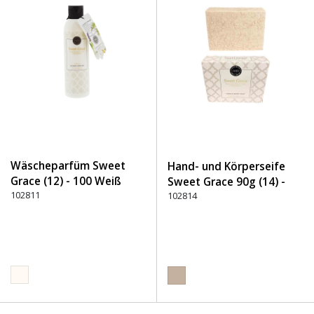
Wäscheparfüm Sweet
Hand- und Körperseife
Grace (12) - 100 Weiß
Sweet Grace 90g (14) -
102811
150 Beige
102814