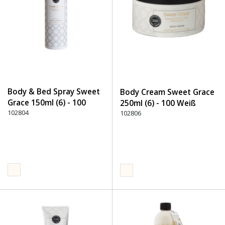
Body & Bed Spray Sweet
Body Cream Sweet Grace
Grace 150ml (6) - 100
250ml (6) - 100 Weiß
Weiß
102804
102806