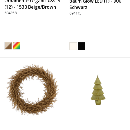
Ornamente Organic Ass. 3
Baum Glow LED (1) - 900
(12) - 1530 Beige/Brown
Schwarz
694358
694115