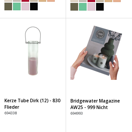
Kerze Tube Dirk (12) - 830
Bridgewater Magazine
Flieder
AW25 - 999 Nicht
694338
definiert
694993