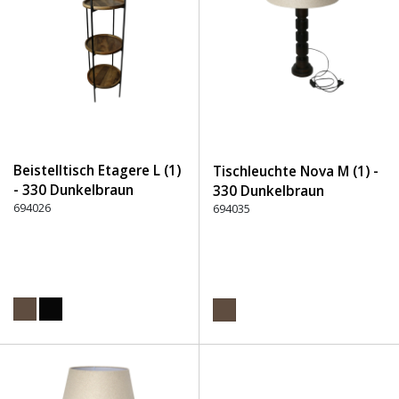
Beistelltisch Etagere L (1)
Tischleuchte Nova M (1) -
- 330 Dunkelbraun
330 Dunkelbraun
694026
694035