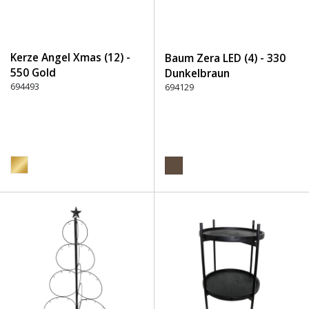
Kerze Angel Xmas (12) -
Baum Zera LED (4) - 330
550 Gold
Dunkelbraun
694493
694129