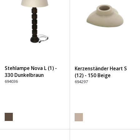
Stehlampe Nova L (1) -
Kerzenständer Heart S
330 Dunkelbraun
(12) - 150 Beige
694036
694297