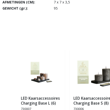
AFMETINGEN (CM):
7 x 7 x 3,5
GEWICHT (gr.):
95
LED Kaarsaccessoires
LED Kaarsaccessoir
Charging Base L (6)
Charging Base S (8)
730007
730006