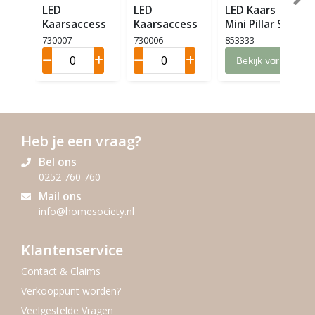
LED
LED
LED Kaars
Kaarsaccess
Kaarsaccess
Mini Pillar Set
oires
oires
2 (12)
730007
730006
853333
Charging
Charging
Bekijk variaties
Base L (6)
Base S (8)
Heb je een vraag?
Bel ons
0252 760 760
Mail ons
info@homesociety.nl
Klantenservice
Contact & Claims
Verkooppunt worden?
Veelgestelde Vragen