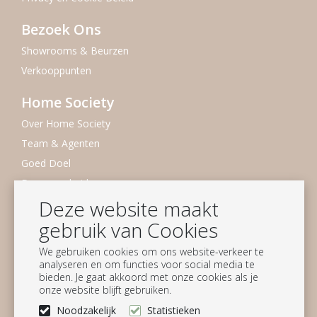
Bezoek Ons
Showrooms & Beurzen
Verkooppunten
Home Society
Over Home Society
Team & Agenten
Goed Doel
Duurzaamheid
Deze website maakt
Vacatures
gebruik van Cookies
Nieuwsbrief
We gebruiken cookies om ons website-verkeer te
Blijf op de hoogte
analyseren en om functies voor social media te
bieden. Je gaat akkoord met onze cookies als je
Aanmelden
onze website blijft gebruiken.
Noodzakelijk
Statistieken
Volg ons