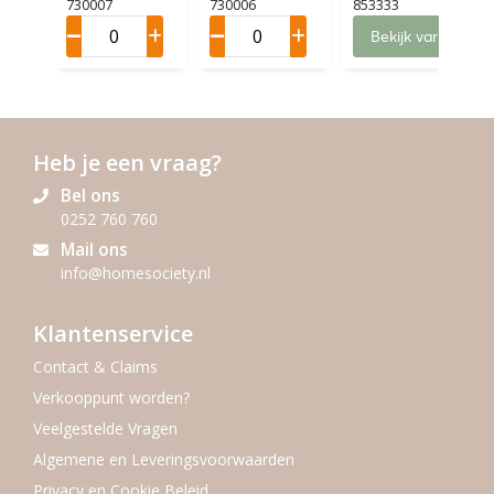
oires
oires
2 (12)
730007
730006
853333
Charging
Charging
Bekijk variaties
Base L (6)
Base S (8)
Heb je een vraag?
Bel ons
0252 760 760
Mail ons
info@homesociety.nl
Klantenservice
Contact & Claims
Verkooppunt worden?
Veelgestelde Vragen
Algemene en Leveringsvoorwaarden
Privacy en Cookie Beleid