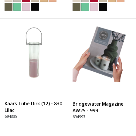
Kaars Tube Dirk (12) - 830
Bridgewater Magazine
Lilac
AW25 - 999
694338
Ongedefinieerd
694993