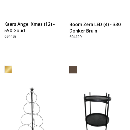
Kaars Angel Xmas (12) -
Boom Zera LED (4) - 330
550 Goud
Donker Bruin
694493
694129