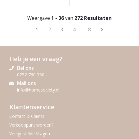
Weergave
1 - 36
van
272 Resultaten
1
2
3
4
...
8
Heb je een vraag?
Bel ons
0252 760 760
Mail ons
info@homesociety.nl
Klantenservice
Contact & Claims
Verkooppunt worden?
Veelgestelde Vragen