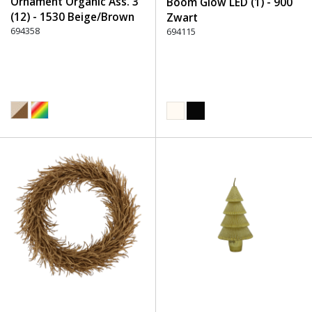
Ornament Organic Ass. 3
Boom Glow LED (1) - 900
(12) - 1530 Beige/Brown
Zwart
694358
694115