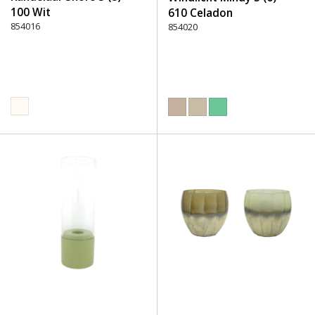
100 Wit
610 Celadon
854016
854020