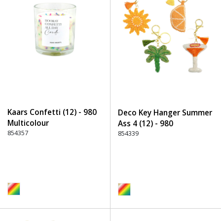
Kaars Confetti (12) - 980
Deco Key Hanger Summer
Multicolour
Ass 4 (12) - 980
854357
Multicolour
854339