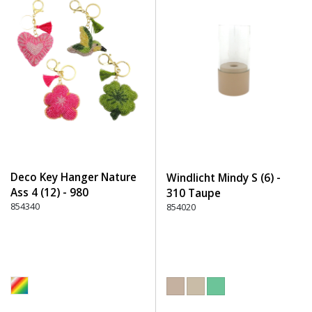
Deco Key Hanger Nature
Windlicht Mindy S (6) -
Ass 4 (12) - 980
310 Taupe
Multicolour
854340
854020