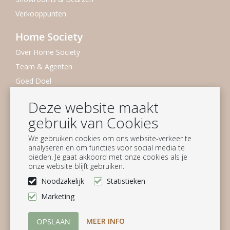
Verkooppunten
Home Society
Over Home Society
Team & Agenten
Goed Doel
Duurzaamheid
Deze website maakt
Vacatures
gebruik van Cookies
Nieuwsbrief
We gebruiken cookies om ons website-verkeer te
analyseren en om functies voor social media te
Blijf op de hoogte
bieden. Je gaat akkoord met onze cookies als je
onze website blijft gebruiken.
Aanmelden
Noodzakelijk
Statistieken
Volg ons
Marketing
MEER INFO