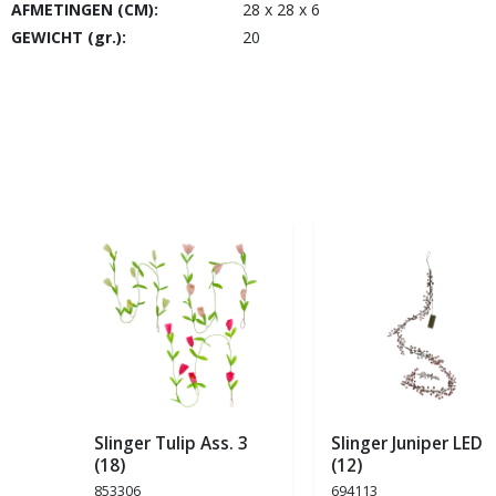
AFMETINGEN (CM):
28 x 28 x 6
GEWICHT (gr.):
20
Slinger Tulip Ass. 3
Slinger Juniper LED
(18)
(12)
853306
694113