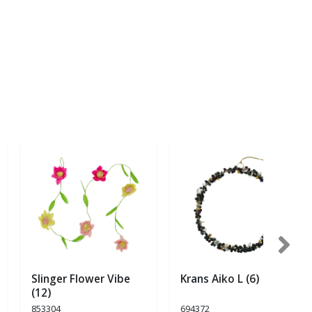
Slinger Flower Vibe
Krans Aiko L (6)
(12)
853304
694372