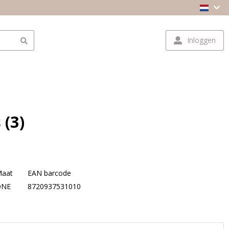
Inloggen
 (3)
aat
EAN barcode
ONE
8720937531010