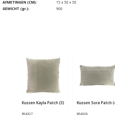
AFMETINGEN (CM):
15 x 50 x 50
GEWICHT (gr.):
900
Kussen Kayla Patch (3)
Kussen Sora Patch (
854327
854326