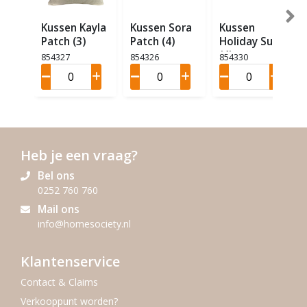
Kussen Kayla
Kussen Sora
Kussen
Patch (3)
Patch (4)
Holiday Sun
(4)
854327
854326
854330
Heb je een vraag?
Bel ons
0252 760 760
Mail ons
info@homesociety.nl
Klantenservice
Contact & Claims
Verkooppunt worden?