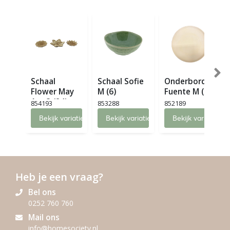
Schaal
Schaal Sofie
Onderbord
Flower May
M (6)
Fuente M (6)
Ass 3 (24)
854193
853288
852189
Bekijk variaties
Bekijk variaties
Bekijk variaties
Heb je een vraag?
Bel ons
0252 760 760
Mail ons
info@homesociety.nl