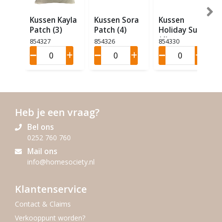
Kussen Kayla
Kussen Sora
Kussen
Patch (3)
Patch (4)
Holiday Sun
(4)
854327
854326
854330
Heb je een vraag?
Bel ons
0252 760 760
Mail ons
info@homesociety.nl
Klantenservice
Contact & Claims
Verkooppunt worden?