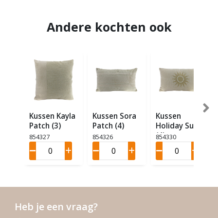
Andere kochten ook
Kussen Kayla
Kussen Sora
Kussen
Patch (3)
Patch (4)
Holiday Sun
(4)
854327
854326
854330
Heb je een vraag?