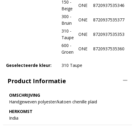
150 -
ONE
8720937535346
Beige
300 -
ONE
8720937535377
Bruin
310 -
ONE
8720937535353
Taupe
600 -
ONE
8720937535360
Groen
Geselecteerde kleur:
310 Taupe
Product Informatie
OMSCHRIJVING
Handgeweven polyester/katoen chenille plaid
HERKOMST
India