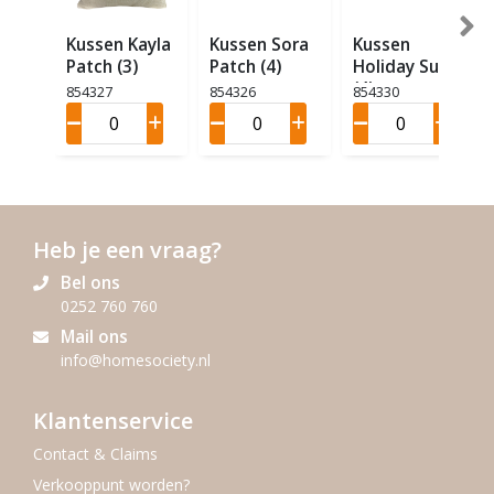
Kussen Kayla
Kussen Sora
Kussen
Patch (3)
Patch (4)
Holiday Sun
(4)
854327
854326
854330
Heb je een vraag?
Bel ons
0252 760 760
Mail ons
info@homesociety.nl
Klantenservice
Contact & Claims
Verkooppunt worden?