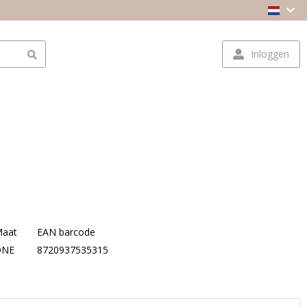
Inloggen
aat
EAN barcode
ONE
8720937535315