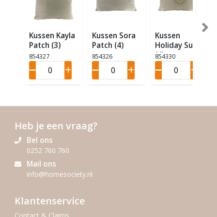
Kussen Kayla
Kussen Sora
Kussen
Patch (3)
Patch (4)
Holiday Sun
(4)
854327
854326
854330
Heb je een vraag?
Bel ons
0252 760 760
Mail ons
info@homesociety.nl
Klantenservice
Contact & Claims