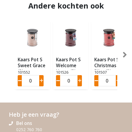
Andere kochten ook
Kaars Pot S
Kaars Pot S
Kaars Pot S
Sweet Grace
Welcome
Christmas
(3)
Home (3)
Bliss (3)
101552
101526
101507
Heb je een vraag?
Bel ons
0252 760 760