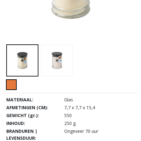
MATERIAAL:
Glas
AFMETINGEN (CM):
7,7 x 7,7 x 15,4
GEWICHT (gr.):
550
INHOUD:
250 g.
BRANDUREN |
Ongeveer 70 uur
LEVENSDUUR: