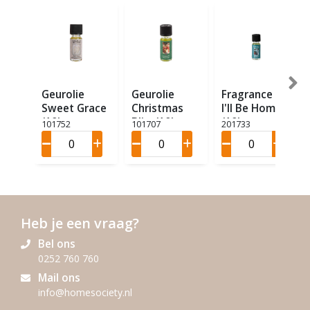
Geurolie
Geurolie
Fragrance Oil
Sweet Grace
Christmas
I'll Be Home
(10)
Bliss(10)
(10)
101752
101707
201733
Heb je een vraag?
Bel ons
0252 760 760
Mail ons
info@homesociety.nl