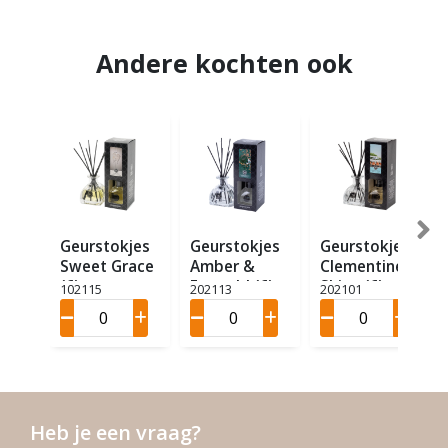
Andere kochten ook
Geurstokjes
Geurstokjes
Geurstokjes
Sweet Grace
Amber &
Clementine
(6)
Emerald (6)
Shine (6)
102115
202113
202101
Heb je een vraag?