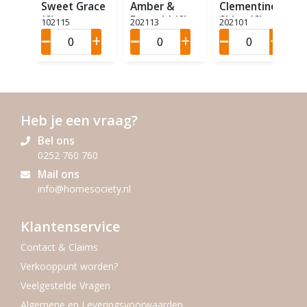
Sweet Grace
Amber &
Clementine
(6)
Emerald (6)
Shine (6)
102115
202113
202101
Heb je een vraag?
Bel ons
0252 760 760
Mail ons
info@homesociety.nl
Klantenservice
Contact & Claims
Verkooppunt worden?
Veelgestelde Vragen
Algemene en Leveringsvoorwaarden