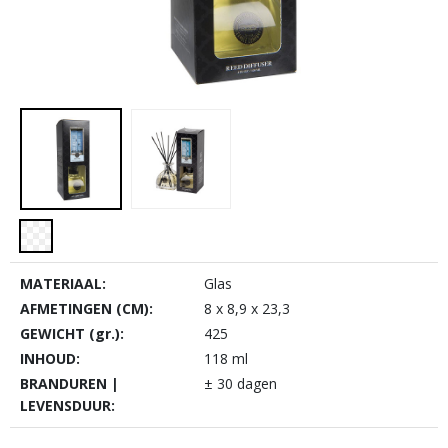
MATERIAAL:
Glas
AFMETINGEN (CM):
8 x 8,9 x 23,3
GEWICHT (gr.):
425
INHOUD:
118 ml
BRANDUREN |
± 30 dagen
LEVENSDUUR: