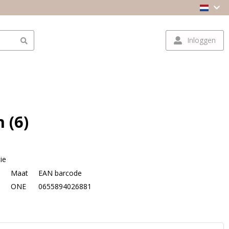
Inloggen
 (6)
ie
Maat
EAN barcode
ONE
0655894026881