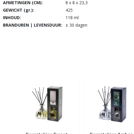
AFMETINGEN (CM):
8 x 8 x 23,3
GEWICHT (gr.):
425
INHOUD:
118 ml
BRANDUREN | LEVENSDUUR:
± 30 dagen