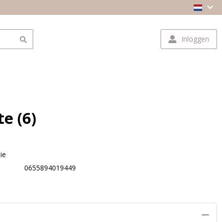
Inloggen
e (6)
ie
0655894019449