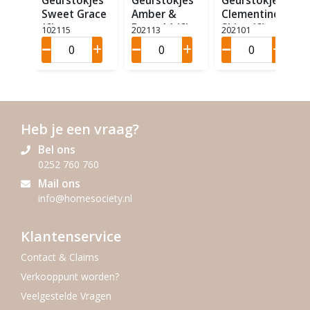
Geurstokjes
Geurstokjes
Geurstokjes
Sweet Grace
Amber &
Clementine
(6)
Emerald (6)
Shine (6)
102115
202113
202101
Heb je een vraag?
Bel ons
0252 760 760
Mail ons
info@homesociety.nl
Klantenservice
Contact & Claims
Verkooppunt worden?
Veelgestelde Vragen