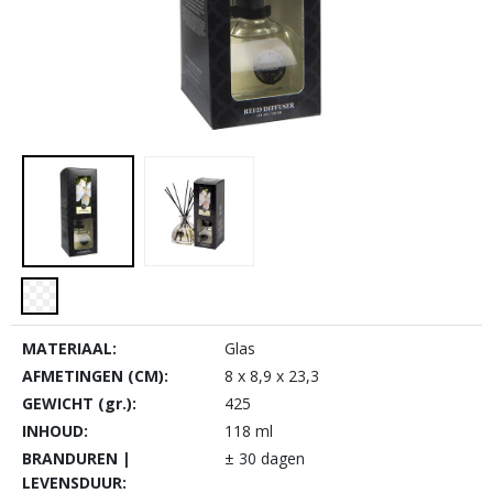
MATERIAAL:
Glas
AFMETINGEN (CM):
8 x 8,9 x 23,3
GEWICHT (gr.):
425
INHOUD:
118 ml
BRANDUREN |
± 30 dagen
LEVENSDUUR: