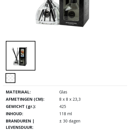
MATERIAAL:
Glas
AFMETINGEN (CM):
8 x 8 x 23,3
GEWICHT (gr.):
425
INHOUD:
118 ml
BRANDUREN |
± 30 dagen
LEVENSDUUR: