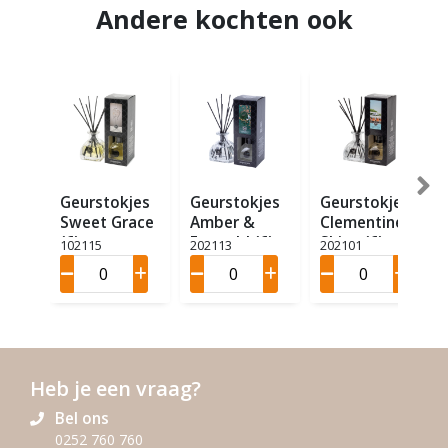
Andere kochten ook
Geurstokjes
Geurstokjes
Geurstokjes
Sweet Grace
Amber &
Clementine
(6)
Emerald (6)
Shine (6)
102115
202113
202101
Heb je een vraag?
Bel ons
0252 760 760