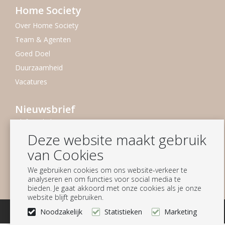
Home Society
Over Home Society
Team & Agenten
Goed Doel
Duurzaamheid
Vacatures
Nieuwsbrief
Blijf op de hoogte
Deze website maakt gebruik
Aanmelden
van Cookies
Volg ons
We gebruiken cookies om ons website-verkeer te
analyseren en om functies voor social media te
bieden. Je gaat akkoord met onze cookies als je onze
website blijft gebruiken.
© Homesociety B.V.
Noodzakelijk
Statistieken
Marketing