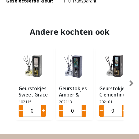
Geselecteerde kleur:
110 Transparant
Andere kochten ook
Geurstokjes
Geurstokjes
Geurstokjes
Sweet Grace
Amber &
Clementine
(6)
Emerald (6)
Shine (6)
102115
202113
202101