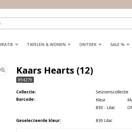
ORATIE
TAFELEN & WONEN
ONTDEK
SALE %
Kaars Hearts (12)
854279
Collectie:
Seizoenscollectie
Barcode:
Kleur
M
830 - Lilac
O
Geselecteerde kleur:
830 Lilac