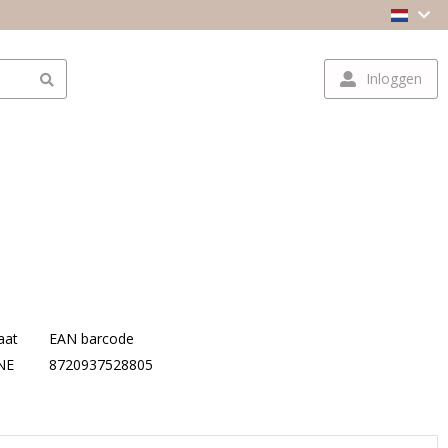
Inloggen
aat
EAN barcode
NE
8720937528805