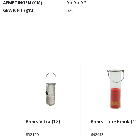
AFMETINGEN (CM):
9 x 9 x 9,5
GEWICHT (gr.):
520
Kaars Vitra (12)
Kaars Tube Frank (1
852120
692433