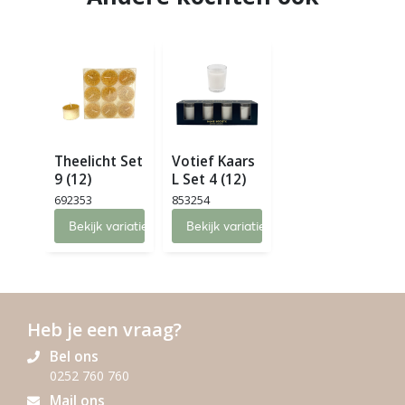
Theelicht Set
Votief Kaars
9 (12)
L Set 4 (12)
692353
853254
Bekijk variaties
Bekijk variaties
Heb je een vraag?
Bel ons
0252 760 760
Mail ons