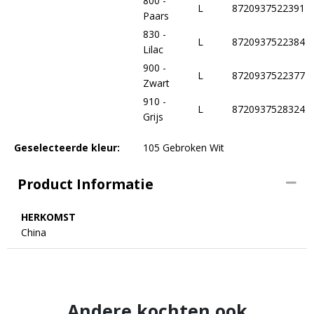
800 -
L
8720937522391
Paars
830 -
L
8720937522384
Lilac
900 -
L
8720937522377
Zwart
910 -
L
8720937528324
Grijs
Geselecteerde kleur:
105 Gebroken Wit
Product Informatie
HERKOMST
China
Andere kochten ook