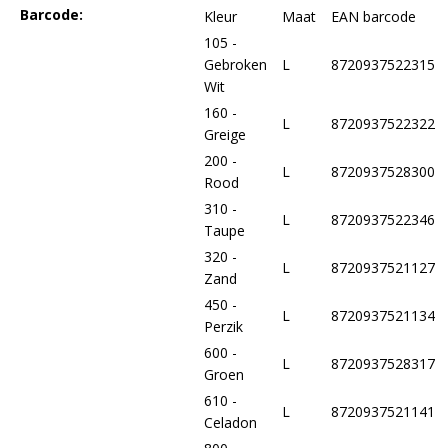
Barcode:
Kleur
Maat
EAN barcode
105 -
Gebroken
L
8720937522315
Wit
160 -
L
8720937522322
Greige
200 -
L
8720937528300
Rood
310 -
L
8720937522346
Taupe
320 -
L
8720937521127
Zand
450 -
L
8720937521134
Perzik
600 -
L
8720937528317
Groen
610 -
L
8720937521141
Celadon