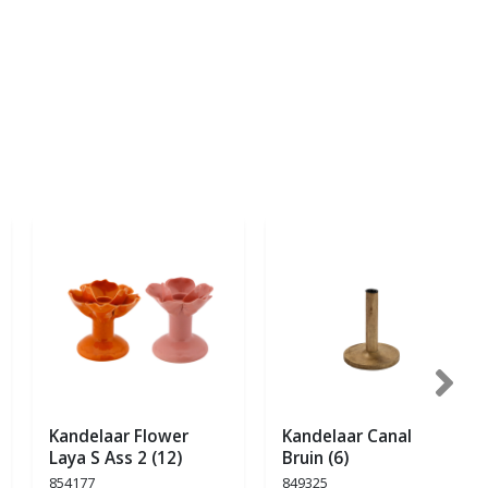
Kandelaar Flower
Kandelaar Canalon L
Laya S Ass 2 (12)
Bruin (6)
854177
849325