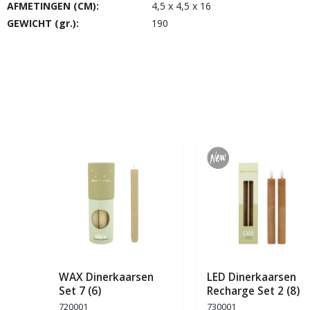
AFMETINGEN (CM):
4,5 x 4,5 x 16
GEWICHT (gr.):
190
WAX Dinerkaarsen
LED Dinerkaarsen
Set 7 (6)
Recharge Set 2 (8)
720001
730001