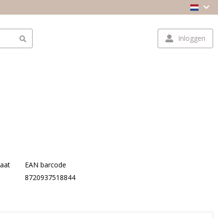
Inloggen
aat
EAN barcode
M
8720937518844