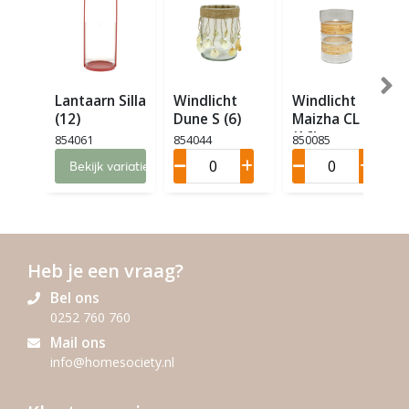
Lantaarn Silla
Windlicht
Windlicht
(12)
Dune S (6)
Maizha CL M
(16)
854061
854044
850085
Bekijk variaties
Heb je een vraag?
Bel ons
0252 760 760
Mail ons
info@homesociety.nl