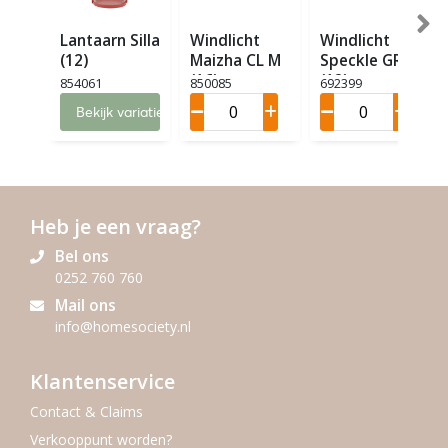
Lantaarn Silla
Windlicht
Windlicht
(12)
Maizha CL M
Speckle GR
(16)
(12)
854061
850085
692399
Bekijk variaties
Heb je een vraag?
Bel ons
0252 760 760
Mail ons
info@homesociety.nl
Klantenservice
Contact & Claims
Verkooppunt worden?