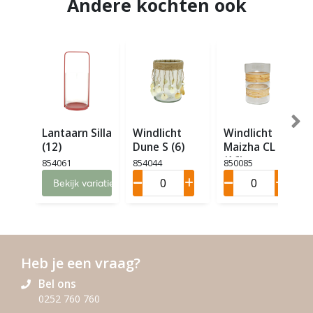
Andere kochten ook
Lantaarn Silla
Windlicht
Windlicht
(12)
Dune S (6)
Maizha CL M
(16)
854061
854044
850085
Bekijk variaties
Heb je een vraag?
Bel ons
0252 760 760