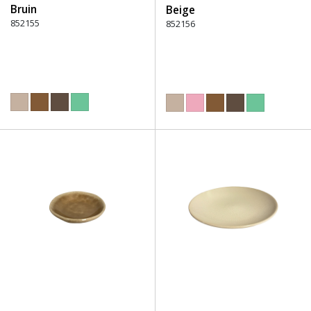
Bruin
Beige
852155
852156