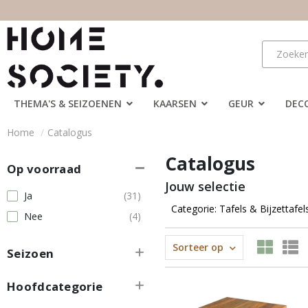
THEMA'S & SEIZOENEN
KAARSEN
GEUR
DEC
Home
Catalogus
Catalogus
Op voorraad
Jouw selectie
Ja
(31)
Categorie: Tafels & Bijzettafe
Nee
(4)
Sorteer op
Seizoen
Hoofdcategorie