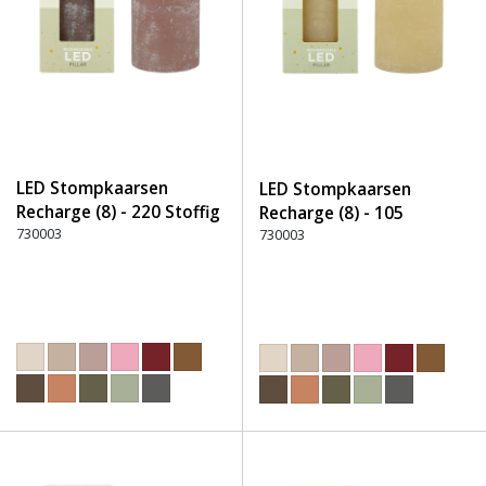
LED Stompkaarsen
LED Stompkaarsen
Recharge (8) - 220 Stoffig
Recharge (8) - 105
roze
730003
Gebroken Wit
730003