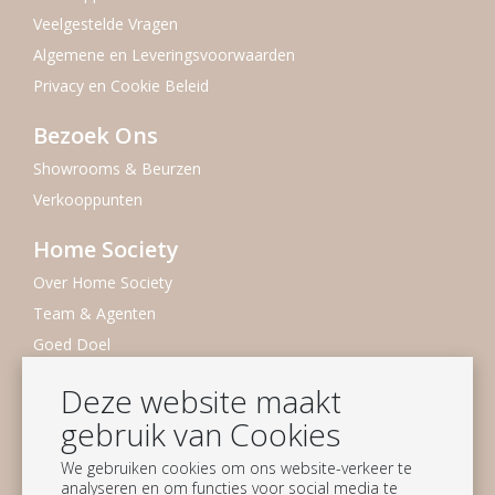
Veelgestelde Vragen
Algemene en Leveringsvoorwaarden
Privacy en Cookie Beleid
Bezoek Ons
Showrooms & Beurzen
Verkooppunten
Home Society
Over Home Society
Team & Agenten
Goed Doel
Duurzaamheid
Deze website maakt
Vacatures
gebruik van Cookies
Nieuwsbrief
We gebruiken cookies om ons website-verkeer te
analyseren en om functies voor social media te
Blijf op de hoogte