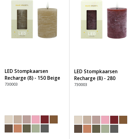
LED Stompkaarsen
LED Stompkaarsen
Recharge (8) - 150 Beige
Recharge (8) - 280
730003
Bourgondisch Rood
730003