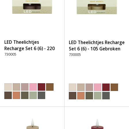
LED Theelichtjes
LED Theelichtjes Recharge
Recharge Set 6 (6) - 220
Set 6 (6) - 105 Gebroken
Stoffig roze
730005
Wit
730005