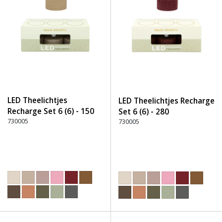
LED Theelichtjes
LED Theelichtjes Recharge
Recharge Set 6 (6) - 150
Set 6 (6) - 280
Beige
730005
Bourgondisch Rood
730005