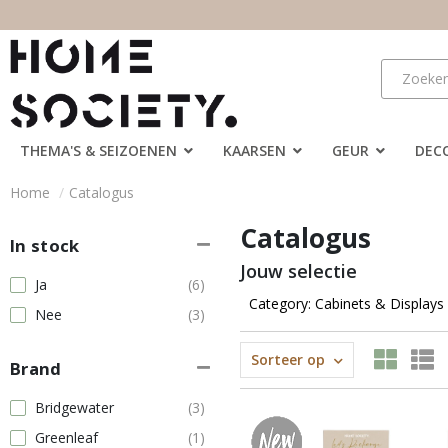
THEMA'S & SEIZOENEN
KAARSEN
GEUR
DEC
Home
Catalogus
Catalogus
In stock
Jouw selectie
Ja
(6)
Category: Cabinets & Displays
Nee
(3)
Sorteer op
Brand
Bridgewater
(3)
Greenleaf
(1)