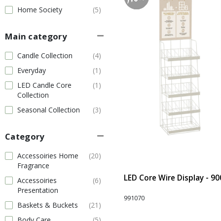
Home Society
(5)
Main category
Candle Collection
(4)
Everyday
(1)
LED Candle Core
(1)
Collection
Seasonal Collection
(3)
Category
Accessoiries Home
(20)
Fragrance
LED Core Wire Display - 9
Accessoiries
(6)
Presentation
991070
Baskets & Buckets
(21)
Body Care
(5)