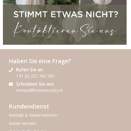
Haben Sie eine Frage?
Rufen Sie an
+31 (0) 252 760 760
Schreiben Sie uns
verkauf@homesociety.nl
Kundendienst
Kontakt & Reklamationen
Kunde werden