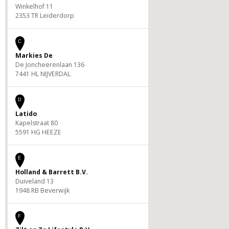
Winkelhof 11
2353 TR Leiderdorp
C
Markies De
De Joncheerenlaan 136
7441 HL NIJVERDAL
D
Latido
Kapelstraat 80
5591 HG HEEZE
E
Holland & Barrett B.V.
Duiveland 13
1948 RB Beverwijk
F