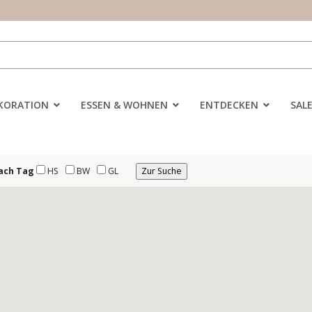
KORATION
ESSEN & WOHNEN
ENTDECKEN
SAL
ach Tag
HS
BW
GL
Zur Suche