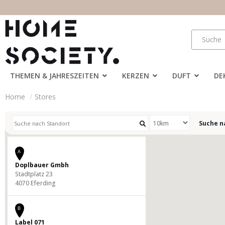
THEMEN & JAHRESZEITEN
KERZEN
DUFT
DE
Home
Stores
Suche n
A
Doplbauer Gmbh
Stadtplatz 23
4070 Eferding
B
Label 071