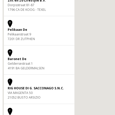
Zilt en Zo Lifestyle B.V.
Dorpsstraat 81-87
1796 CA DE KOOG - TEXEL
G
Pelikaan De
Pelikaanstraat 9
7201 DR ZUTPHEN
H
Baronet De
Geldersestraat 1
4191 BA GELDERMALSEN
I
RIG HOUSE DI G. SACCONAGO S.N.C.
VIA MAGENTA 50
21052 BUSTO ARSIZIO
J