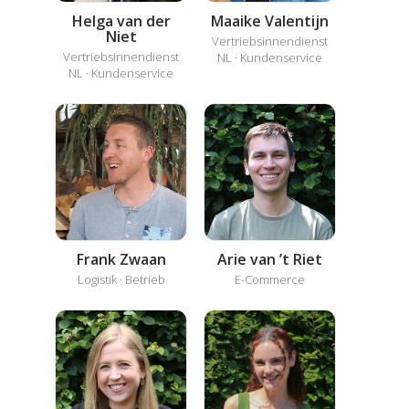
Helga van der
Maaike Valentijn
Niet
Vertriebsinnendienst
Vertriebsinnendienst
NL · Kundenservice
NL · Kundenservice
Frank Zwaan
Arie van ’t Riet
Logistik · Betrieb
E-Commerce