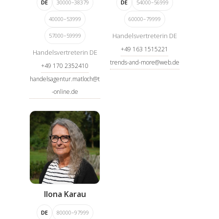
DE
30000–38379
DE
54000–56999
40000–53999
60000–79999
Handelsvertreterin DE
57000–59999
+49 163 1515221
Handelsvertreterin DE
trends-and-more@web.de
+49 170 2352410
handelsagentur.matloch@t
-online.de
Ilona Karau
DE
80000–97999