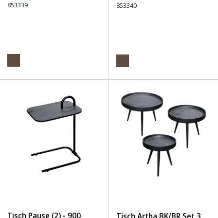
853339
853340
Tisch Pause (2) - 900
Tisch Artha BK/BR Set 3