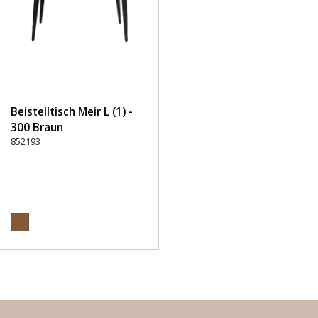
Beistelltisch Meir L (1) -
300 Braun
852193