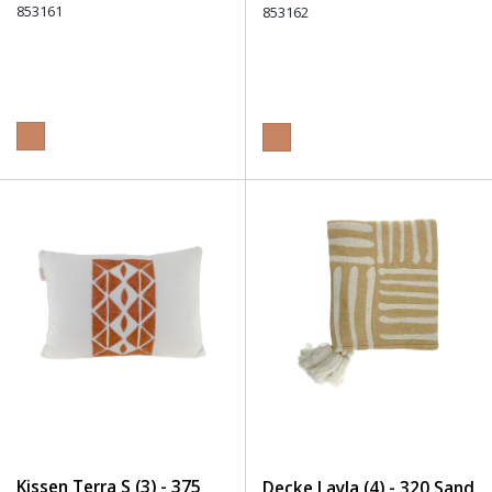
853161
853162
Kissen Terra S (3) - 375
Decke Layla (4) - 320 Sand