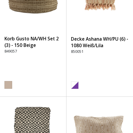
Korb Gusto NA/WH Set 2
Decke Ashana WH/PU (6) -
(3) - 150 Beige
1080 Weiß/Lila
849057
850051