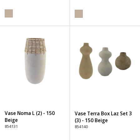
Vase Noma L (2) - 150
Vase Terra Box Laz Set 3
Beige
(3) - 150 Beige
854131
854140