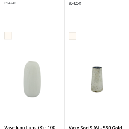
854245
854250
Vase Juno Long (8) - 100
Vase Sori S (6) - 550 Gold