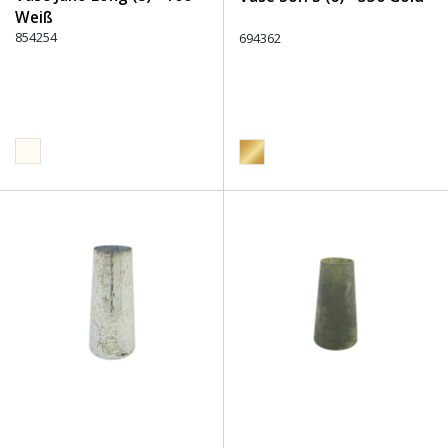
Weiß
854254
694362