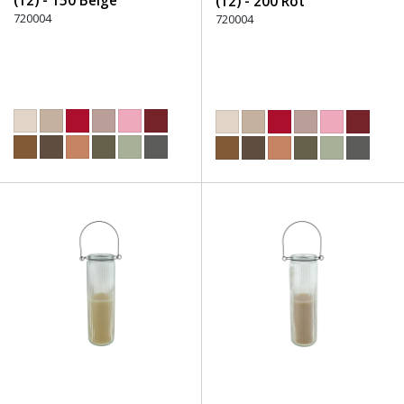
(12) - 150 Beige
(12) - 200 Rot
720004
720004