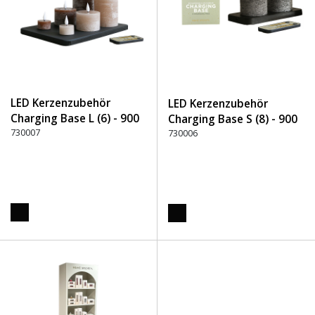
LED Kerzenzubehör
LED Kerzenzubehör
Charging Base L (6) - 900
Charging Base S (8) - 900
Schwarz
730007
Schwarz
730006