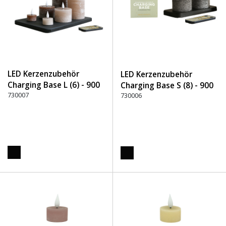
LED Kerzenzubehör
LED Kerzenzubehör
Charging Base L (6) - 900
Charging Base S (8) - 900
Schwarz
730007
Schwarz
730006